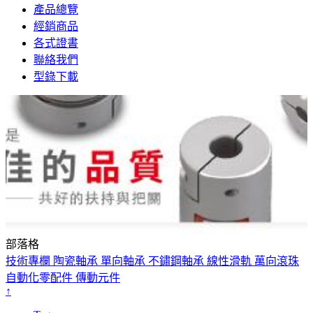
產品總覽
經銷商品
各式證書
聯絡我們
型錄下載
部落格
技術專欄
陶瓷軸承
單向軸承
不鏽鋼軸承
線性滑軌
萬向滾珠
自動化零配件
傳動元件
↑