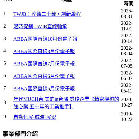
時間
2025-
1
TWJB：淬鍊二十載，創新啟程
08-31
2022-
2
限時促銷 - WJB直線軸承
11-01
2022-
3
ABBA國際直線10月份電子報
10-14
2022-
4
ABBA國際直線8月份電子報
08-04
2022-
5
ABBA國際直線7月份電子報
07-05
2022-
6
ABBA國際直線6月份電子報
06-07
2022-
7
ABBA國際直線5月份電子報
05-11
年代MUCH台 美的in台灣 威畯企業【精密機械的
2020-
8
10-27
強心臟 五十年的工業推手】
2019-
9
自動化展-威畯-展況
10-22
事業部門介紹