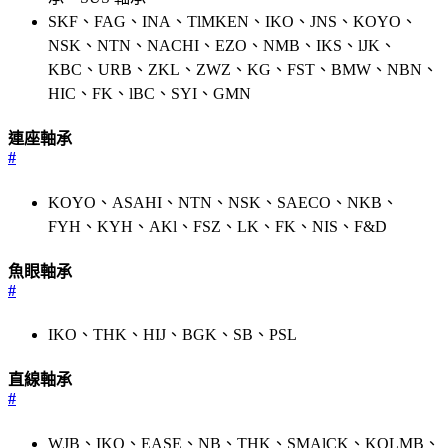
SKF、FAG、INA、TlMKEN、IKO、JNS、KOYO、
NSK、NTN、NACHI、EZO、NMB、IKS、lJK、
KBC、URB、ZKL、ZWZ、KG、FST、BMW、NBN、
HIC、FK、lBC、SYI、GMN
連座軸承
#
KOYO、ASAHI、NTN、NSK、SAECO、NKB、
FYH、KYH、AKl、FSZ、LK、FK、NIS、F&D
魚眼軸承
#
IKO、THK、HIJ、BGK、SB、PSL
直線軸承
#
WJB、IKO、EASE、NB、THK、SMAlCK、KOLMB、