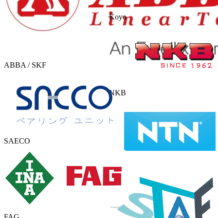
Koyo
ABBA / SKF
NKB
SAECO
NTN
FAG