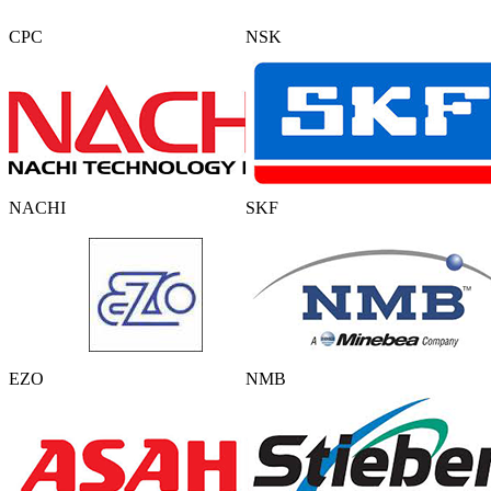
CPC
NSK
NACHI
SKF
EZO
NMB