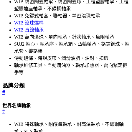
WJB 精密陶瓷軸承、精密陶瓷球、工程塑膠軸承、工程
塑膠連座軸承、不銹鋼軸承
WJB 免鍵式軸套、聯軸器、精密滾珠軸承
WJB 滾珠螺桿
WJB 直線軸承
WJB 萬向滾珠、單向軸承、針狀軸承、魚眼軸承
SUJ2 軸心、軸承座、軸承箱、凸輪軸承、鉻鉑鋼珠、軸
承套、鍍鉻棒
傳動鏈條、時規皮帶、潤滑油脂、油封、扣環
軸承維修工具、自動滴油器、軸承加熱器、萬向緊定把
手等
品牌分類
#
世界名牌軸承
#
WJB 特殊軸承、耐酸鹼軸承、耐高溫軸承、不鏽鋼軸
承、SUS 軸承