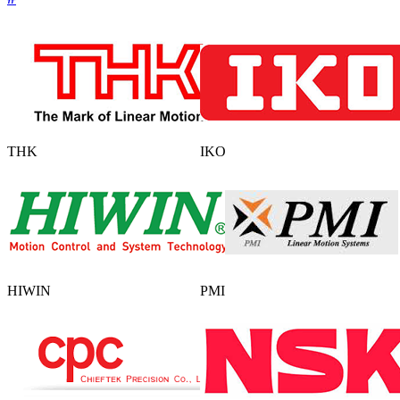
THK
IKO
HIWIN
PMI