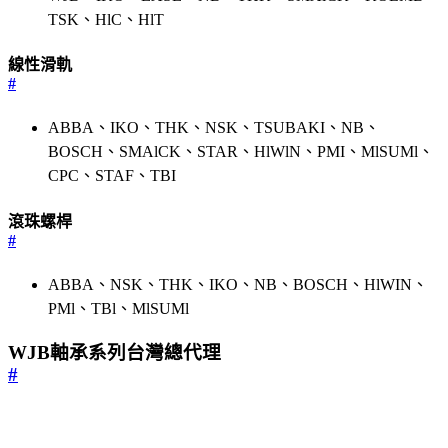
TSK、HlC、HlT
線性滑軌
#
ABBA、IKO、THK、NSK、TSUBAKI、NB、
BOSCH、SMAlCK、STAR、HlWlN、PMI、MlSUMl、
CPC、STAF、TBI
滾珠螺桿
#
ABBA、NSK、THK、IKO、NB、BOSCH、HlWIN、
PMl、TBl、MlSUMl
WJB軸承系列台灣總代理
#